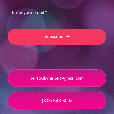
Subscribe
oursoulwhisper@gmail.com
(303) 548-6092