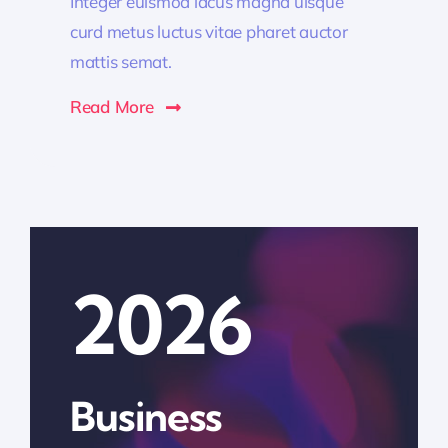
Integer euismod lacus magna uisque
curd metus luctus vitae pharet auctor
mattis semat.
Read More
2026
Business